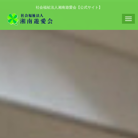
社会福祉法人湘南遊愛会【公式サイト】
N
a
v
i
g
a
t
i
o
n