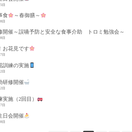
15日
事食
～春御膳～
08日
修開催～誤嚥予防と安全な食事介助 トロミ勉強会～
08日
！お花見です
07日
認訓練の実施
02日
助研修開催
02日
練実施（2回目）
27日
生日会開催
18日