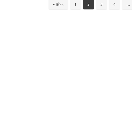
« 前へ
1
2
3
4
…