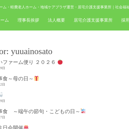
ーム・軽費老人ホーム・地域ケアプラザ運営・居宅介護支援事業所｜社会福
ホーム
理事長挨拶
法人概要
居宅介護支援事業所
採
or:
yuuainosato
いファーム便り ２０２６
19日
事食～母の日～
12日
09日
事食 ～端午の節句・こどもの日～
07日
生日会開催