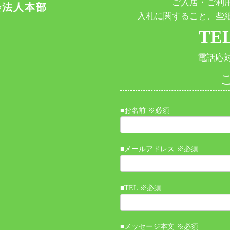
ご入居・ご利
会法人本部
入札に関すること、些
TEL
電話応対時
■お名前 ※必須
■メールアドレス ※必須
■TEL ※必須
■メッセージ本文 ※必須