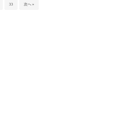
33
次へ »