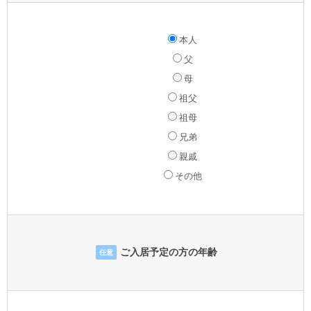
本人
父
母
祖父
祖母
兄弟
親戚
その他
ご入居予定の方の年齢
任意