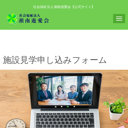
社会福祉法人湘南遊愛会【公式サイト】
N
a
v
i
g
施設見学申し込みフォーム
a
t
i
o
n