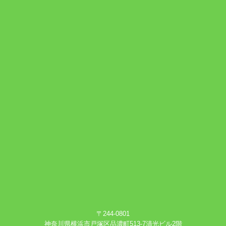
〒244-0801
神奈川県横浜市戸塚区品濃町513-7清光ビル2階