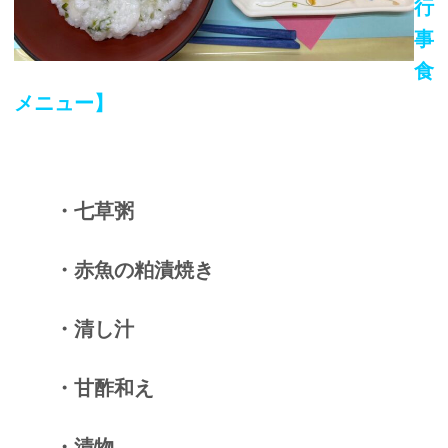
行
事
食
メニュー】
・七草粥
・赤魚の粕漬焼き
・清し汁
・甘酢和え
・漬物