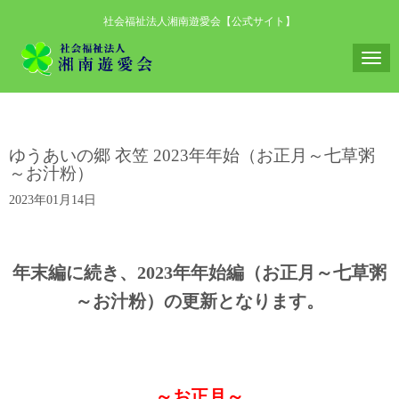
社会福祉法人湘南遊愛会【公式サイト】
N
a
v
i
ゆうあいの郷 衣笠 2023年年始（お正月～七草粥
g
～お汁粉）
a
2023年01月14日
t
i
o
年末編に続き、2023年年始編（お正月～七草粥
n
～お汁粉）の更新となります。
～お正月～