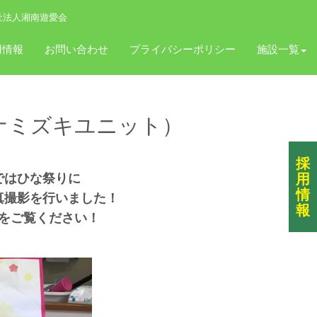
祉法人湘南遊愛会
用情報
お問い合わせ
プライバシーポリシー
施設一覧
ナミズキユニット）
採
ではひな祭りに
用
情
真撮影を行いました！
報
をご覧ください！