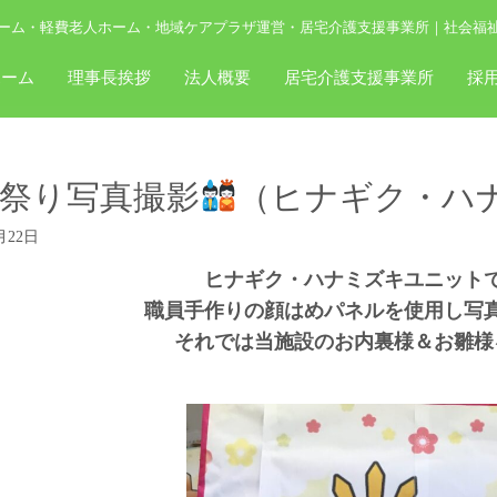
ーム・軽費老人ホーム・地域ケアプラザ運営・居宅介護支援事業所｜社会福
ホーム
理事長挨拶
法人概要
居宅介護支援事業所
採
祭り写真撮影
（ヒナギク・ハ
月22日
ヒナギク・ハナミズキユニット
職員手作りの顔はめパネルを使用し写
それでは当施設のお内裏様＆お雛様