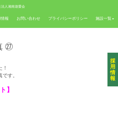
祉法人湘南遊愛会
用情報
お問い合わせ
プライバシーポリシー
施設一覧
 ㉗
採
用
た！
情
真
です。
報
ト】