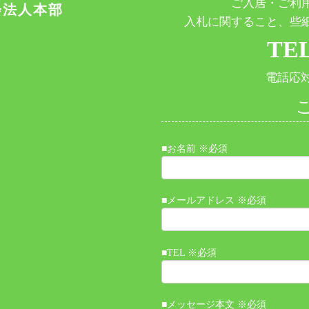
ご入居・ご利
会法人本部
入札に関すること、些
TEL
電話応対時
■お名前 ※必須
■メールアドレス ※必須
■TEL ※必須
■メッセージ本文 ※必須