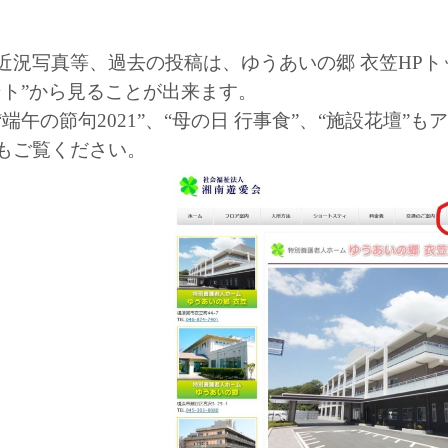
近況写真等、過去の投稿は、ゆうあいの郷 衣笠HP
ント”から見ることが出来ます。
“端午の節句2021”、“母の日 行事食”、“施設花壇”
もご覧ください。