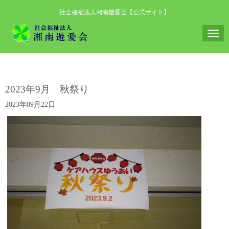
社会福祉法人湘南遊愛会【公式サイト】
N
a
v
i
2023年9月 秋祭り
g
2023年09月22日
a
t
i
o
n