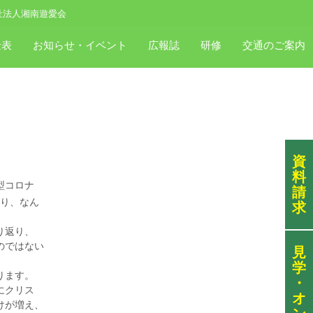
祉法人湘南遊愛会
金表
お知らせ・イベント
広報誌
研修
交通のご案内
資
料
型コロナ
請
あり、なん
求
り返り、
のではない
見
学
ります。
・
にクリス
オ
けが増え、