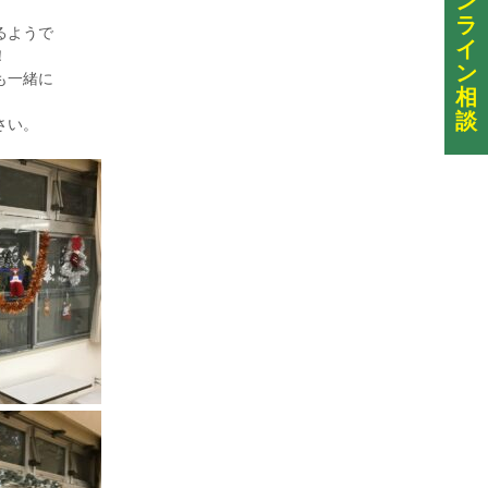
ン
ラ
るようで
イ
！
ン
も一緒に
相
談
さい。