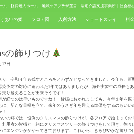
ーム・軽費老人ホーム・地域ケアプラザ運営・居宅介護支援事業所｜社会福
ゆうあいの郷
フロア図
入所方法
ショートステイ
料
masの飾りつけ
月13日
入り、令和４年も残すところあとわずかとなってきました。今年も、新
感染予防の対応に追われた1年ではありましたが、海外実習生の成長も
を乗り越えることが出来そうです！
年が経つのは早いものですね！ 皆様におかれましても、今年１年を振
もに、新たな目標を立て、来年のうさぎ年を迎える準備をするのもいい
か！
あいの郷では、恒例のクリスマスの飾りつけが、各フロアで始まってお
、利用者の皆様と一緒にクリスマスツリーの飾りつけをして頂き、徐々
ドにエンジンがかかってきております。これから、きらびやかな飾りつ