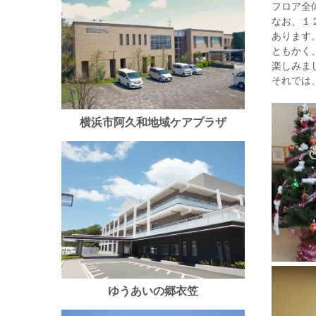
フロア全
なお、１
あります
ともかく
楽しみま
それでは
横浜市阿久和地域ケアプラザ
ゆうあいの郷衣笠