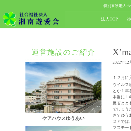
特別養護老人ホ
法人TOP
X’
運営施設のご紹介
2022年12
１２月に
ウイルス
とか１年
本当に１
反省とと
でしょう
さてゆう
ケアハウスゆうあい
２Ｆでは
マスモー