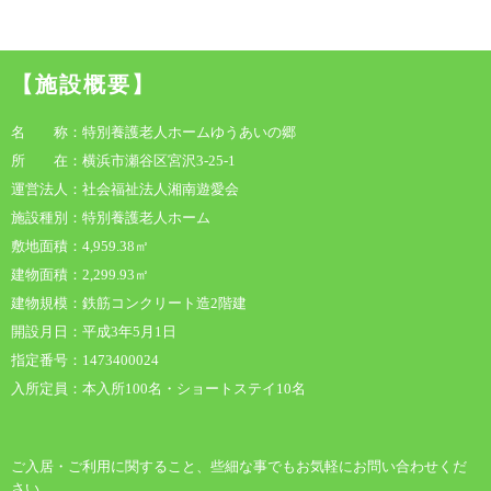
【施設概要】
名 称：特別養護老人ホームゆうあいの郷
所 在：横浜市瀬谷区宮沢3-25-1
運営法人：社会福祉法人湘南遊愛会
施設種別：特別養護老人ホーム
敷地面積：4,959.38㎡
建物面積：2,299.93㎡
建物規模：鉄筋コンクリート造2階建
開設月日：平成3年5月1日
指定番号：1473400024
入所定員：本入所100名・ショートステイ10名
ご入居・ご利用に関すること、些細な事でもお気軽にお問い合わせくだ
さい。