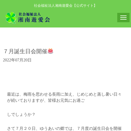
社会福祉法人湘南遊愛会【公式サイト】
N
a
v
i
７月誕生日会開催
g
a
2022年07月20日
t
i
o
n
最近は、梅雨を思わせる長雨に加え、じめじめと蒸し暑い日々
が続いておりますが、皆様お元気にお過ご
しでしょうか？
さて７月２０日、ゆうあいの郷では、７月度の誕生日会を開催