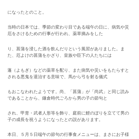
になったとのこと。
当時の日本では、季節の変わり目である端午の日に、病気や災
厄をさけるための行事が行われ、薬草摘みをした
り、菖蒲を浸した酒を飲んだりという風習がありました。ま
た、厄よけの菖蒲をかざり、皇族や臣下の人たちには
蓬（よもぎ）などの薬草を配り、また病気や災いをもたらすと
される悪鬼を退治する意味で、馬から弓を射る儀式
もおこなわれたようです。尚、「菖蒲」が「尚武」と同じ読み
であることから、鎌倉時代ごろから男の子の節句と
され、甲胄・武者人形等を飾り、庭前に鯉のぼりを立てて男の
子の成長を祝うようになったとの説があります。
本日、５月５日端午の節句の行事食メニューは、まさにお子様