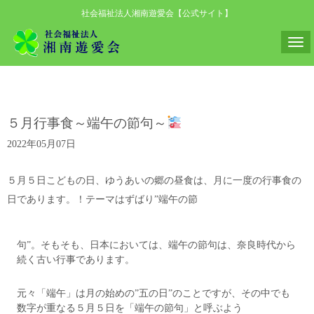
社会福祉法人湘南遊愛会【公式サイト】
N
a
v
i
５月行事食～端午の節句～
g
a
2022年05月07日
t
i
５月５日こどもの日、ゆうあいの郷の昼食は、月に一度の行事食の
o
日であります。！テーマはずばり”端午の節
n
句”。そもそも、日本においては、端午の節句は、奈良時代から
続く古い行事であります。
元々「端午」は月の始めの”五の日”のことですが、その中でも
数字が重なる５月５日を「端午の節句」と呼ぶよう