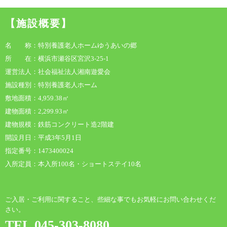
【施設概要】
名 称：特別養護老人ホームゆうあいの郷
所 在：横浜市瀬谷区宮沢3-25-1
運営法人：社会福祉法人湘南遊愛会
施設種別：特別養護老人ホーム
敷地面積：4,959.38㎡
建物面積：2,299.93㎡
建物規模：鉄筋コンクリート造2階建
開設月日：平成3年5月1日
指定番号：1473400024
入所定員：本入所100名・ショートステイ10名
ご入居・ご利用に関すること、些細な事でもお気軽にお問い合わせくだ
さい。
TEL.045-303-8080