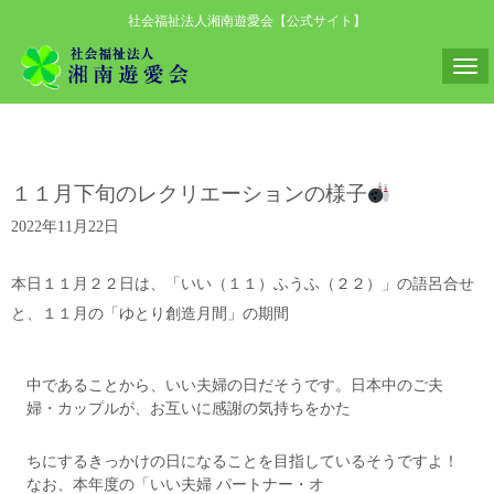
社会福祉法人湘南遊愛会【公式サイト】
N
a
v
i
１１月下旬のレクリエーションの様子
g
a
2022年11月22日
t
i
本日１１月２２日は、「いい（１１）ふうふ（２２）」の語呂合せ
o
と、１１月の「ゆとり創造月間」の期間
n
中であることから、いい夫婦の日だそうです。日本中のご夫
婦・カップルが、お互いに感謝の気持ちをかた
ちにするきっかけの日になることを目指しているそうですよ！
なお、本年度の「いい夫婦 パートナー・オ