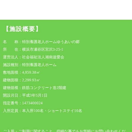
【施設概要】
名 称：特別養護老人ホームゆうあいの郷
所 在：横浜市瀬谷区宮沢3-25-1
運営法人：社会福祉法人湘南遊愛会
施設種別：特別養護老人ホーム
敷地面積：4,959.38㎡
建物面積：2,299.93㎡
建物規模：鉄筋コンクリート造2階建
開設月日：平成3年5月1日
指定番号：1473400024
入所定員：本入所100名・ショートステイ10名
ご入居・ご利用に関すること、些細な事でもお気軽にお問い合わせくだ