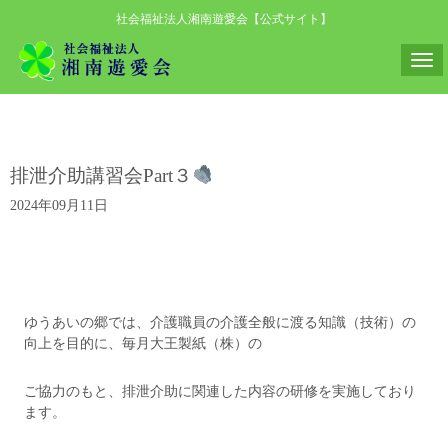
社会福祉法人湘南遊愛会【公式サイト】
N
a
v
i
排泄介助講習会Part３
g
a
2024年09月11日
t
i
o
n
ゆうあいの郷では、介護職員の介護全般に渡る知識（技術）の
向上を目的に、毎月大王製紙（株）の
ご協力のもと、排泄介助に関連した内容の研修を実施しており
ます。