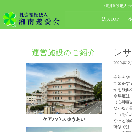
特別養護老人ホ
法人TOP
レサ
運営施設のご紹介
2020年12
今年もや
で習得す
かを疑似
今年度は
（心肺蘇
なかなか
回収を忘
ケアハウスゆうあい
やっと陽
研修では