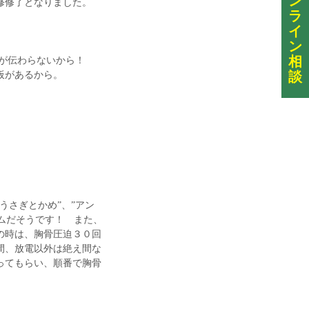
ン
修修了となりました。
ラ
イ
ン
相
が伝わらないから！
談
板があるから。
うさぎとかめ”、”アン
ズムだそうです！ また、
の時は、胸骨圧迫３０回
間、放電以外は絶え間な
ってもらい、順番で胸骨