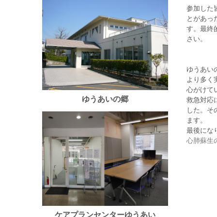
参加した
とがあっ
す。最終
さい。
ゆうあい
より多く
心がけて
ゆうあいの郷
救急対応
した。そ
ます。
最後にな
心肺蘇生
ケアプランセンターゆうあい