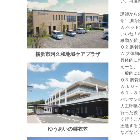
い、再度
講師から
ℚ１.胸
Ａ.ベッ
いいね！
移動が難
Ｑ２.胸
Ａ.大体
横浜市阿久和地域ケアプラザ
具体的に
えーと、
一般的に
Ｑ３.胸
Ａ.６０
６０～８
パンマン
人工呼吸
行った後
く行うこ
圧迫する
ゆうあいの郷衣笠
などなど