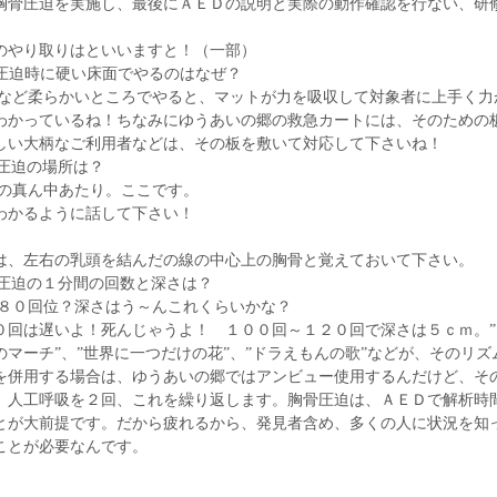
胸骨圧迫を実施し、最後にＡＥＤの説明と実際の動作確認を行ない、研
のやり取りはといいますと！（一部）
骨圧迫時に硬い床面でやるのはなぜ？
ドなど柔らかいところでやると、マットが力を吸収して対象者に上手く力
わかっているね！ちなみにゆうあいの郷の救急カートには、そのための
しい大柄なご利用者などは、その板を敷いて対応して下さいね！
骨圧迫の場所は？
胸の真ん中あたり。ここです。
わかるように話して下さい！
は、左右の乳頭を結んだの線の中心上の胸骨と覚えておいて下さい。
骨圧迫の１分間の回数と深さは？
～８０回位？深さはう～んこれくらいかな？
０回は遅いよ！死んじゃうよ！ １００回～１２０回で深さは５ｃｍ。”
のマーチ”、”世界に一つだけの花”、”ドラえもんの歌”などが、そのリ
を併用する場合は、ゆうあいの郷ではアンビュー使用するんだけど、そ
、人工呼吸を２回、これを繰り返します。胸骨圧迫は、ＡＥＤで解析時
とが大前提です。だから疲れるから、発見者含め、多くの人に状況を知
ことが必要なんです。
、