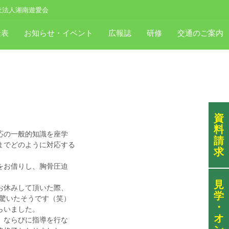
祉法人湘南遊愛会
金表
お知らせ・イベント
広報誌
研修
交通のご案内
資
料
応の一般的知識を座学
請
までどのように対応する
求
をお借りし、胸骨圧迫
。
見
お休みして頂いた際、
学
驚いたそうです（笑）
・
らいました。
オ
、ならびに指導を行な