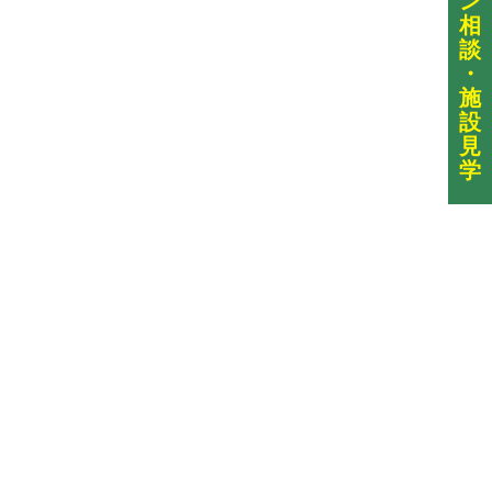
ン
相
談
・
施
設
見
学