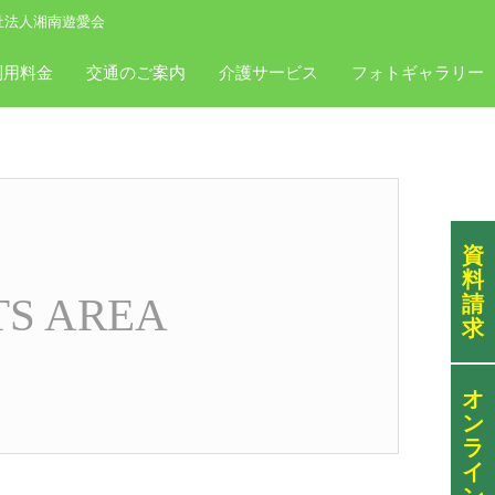
祉法人湘南遊愛会
利用料金
交通のご案内
介護サービス
フォトギャラリー
資
料
TS AREA
請
求
オ
ン
ラ
イ