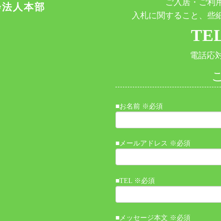
ご入居・ご利
会法人本部
入札に関すること、些
TEL
電話応対時
■お名前 ※必須
■メールアドレス ※必須
■TEL ※必須
■メッセージ本文 ※必須