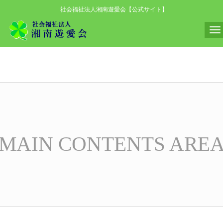
社会福祉法人湘南遊愛会【公式サイト】
N
a
v
i
g
a
t
i
MAIN CONTENTS ARE
o
n