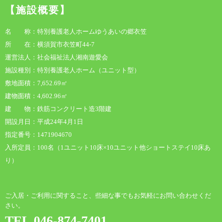
【施設概要】
名 称：特別養護老人ホームゆうあいの郷衣笠
所 在：横須賀市衣笠町44-7
運営法人：社会福祉法人湘南遊愛会
施設種別：特別養護老人ホーム（ユニット型）
敷地面積：7,652.69㎡
建物面積：4,602.96㎡
建 物：鉄筋コンクリート造3階建
開設月日：平成24年4月1日
指定番号：1471904670
入所定員：100名（1ユニット10床×10ユニット他ショートステイ10床あ
り）
ご入居・ご利用に関すること、些細な事でもお気軽にお問い合わせくだ
さい。
TEL.046-874-7401