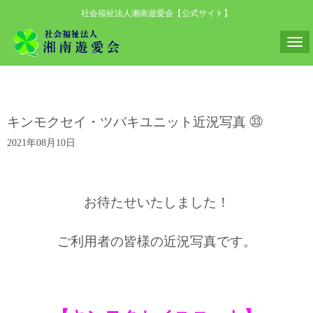
社会福祉法人湘南遊愛会【公式サイト】
N
a
v
i
キンモクセイ・ツバキユニット近況写真 ㉝
g
a
2021年08月10日
t
i
o
お待たせいたしました！
n
ご利用者の皆様の近況写真
です。