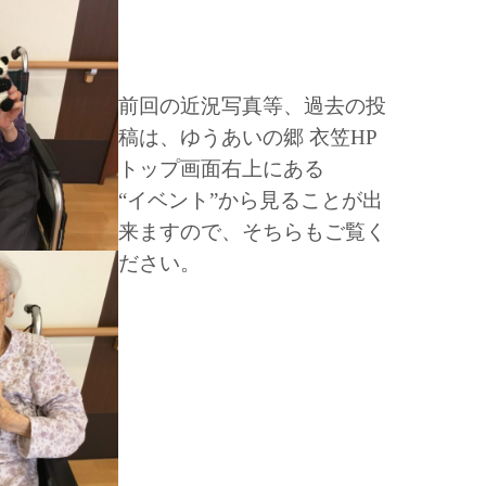
前回の近況写真等、過去の投
稿は、ゆうあいの郷 衣笠HP
トップ画面右上にある
“イベント”から見ることが出
来ます
ので、
そちらもご覧く
ださい。