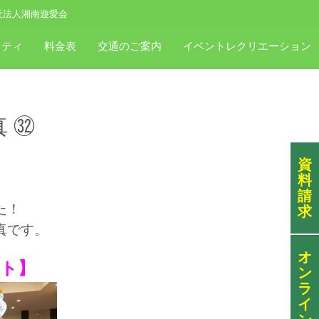
祉法人湘南遊愛会
スティ
料金表
交通のご案内
イベントレクリエーション
 ㉜
資
料
請
た！
求
真
です。
オ
ト】
ン
ラ
イ