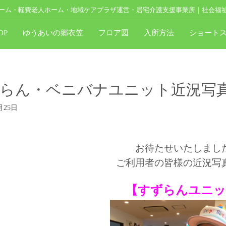
ーム・軽費老人ホーム・地域ケアプラザ運営・居宅介護支援事業所｜社会福
OP
ゆうあいの郷衣笠
フロア図
入所方法
ショート
らん・ベニバナユニット近況写真
月25日
お待たせいたしまし
ご利用者の皆様の近況写
【すずらんユニッ