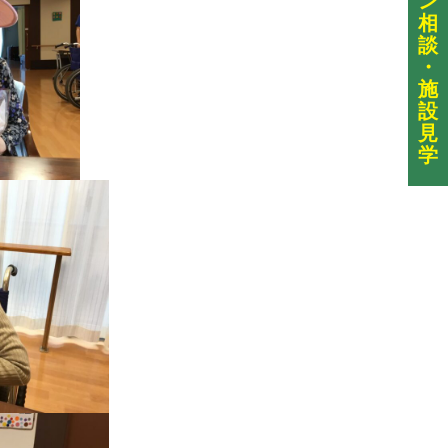
ン
相
談
・
施
設
見
学