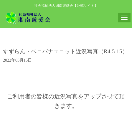
社会福祉法人湘南遊愛会【公式サイト】
N
a
v
i
すずらん・ベニバナユニット近況写真（R4.5.15）
g
a
2022年05月15日
t
i
o
n
ご利用者の皆様の近況写真をアップさせて頂
きます。