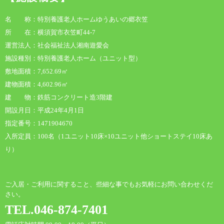
名 称：特別養護老人ホームゆうあいの郷衣笠
所 在：横須賀市衣笠町44-7
運営法人：社会福祉法人湘南遊愛会
施設種別：特別養護老人ホーム（ユニット型）
敷地面積：7,652.69㎡
建物面積：4,602.96㎡
建 物：鉄筋コンクリート造3階建
開設月日：平成24年4月1日
指定番号：1471904670
入所定員：100名（1ユニット10床×10ユニット他ショートステイ10床あ
り）
ご入居・ご利用に関すること、些細な事でもお気軽にお問い合わせくだ
さい。
TEL.046-874-7401