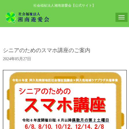
社会福祉法人湘南遊愛会【公式サイト】
N
a
v
i
シニアのためのスマホ講座のご案内
g
a
2024年05月27日
t
i
o
n