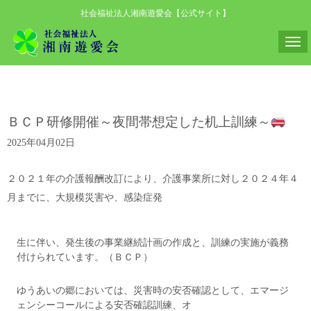
社会福祉法人湘南遊愛会【公式サイト】
N
a
v
i
ＢＣＰ研修開催～夜間帯想定した机上訓練～
g
a
2025年04月02日
t
i
２０２１年の介護報酬改訂により、介護事業所に対し２０２４年４
o
月までに、大規模災害や、感染症発
n
生に伴い、発生後の事業継続計画の作成と、訓練の実施が義務
付けられています。（ＢＣＰ）
ゆうあいの郷においては、災害時の安否確認として、エマージ
ェンシーコールによる安否確認訓練、オ