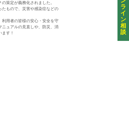
ン
Ｐの策定が義務化されました。
ラ
ったもので、災害や感染症などの
イ
ン
、利用者の皆様の安心・安全を守
相
マニュアルの見直しや、防災、消
談
います！