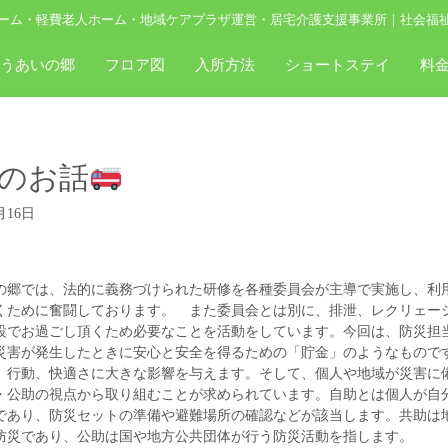
ーム・軽費老人ホーム・地域ケアプラザ運営・居宅介護支援事業所｜社会福
ゆうあいの郷
フロア図
入所方法
ショートステイ
料
のお話
月16日
の郷では、法的に義務づけられた研修を各種委員会が主導で実施し、利
くために奮闘しております。 また委員会とは別に、排泄、レクリェー
設でお過ごし頂くため必要なことを活動をしています。今回は、防災担
災害が発生したときに安心と安全を得るための「貯金」のようなもので
、行動、快適さに大きな影響を与えます。そして、個人や地域が災害に
・公助の視点から取り組むことが求められています。自助とは個人が自
であり、防災セットの準備や避難場所の確認などが該当します。共助は
防災であり、公助は国や地方公共団体が行う防災活動を指します。