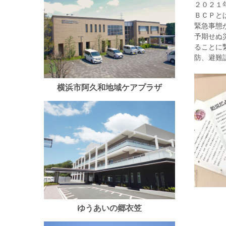
２０２１
ＢＣＰと
緊急事態
予期せぬ
ることに
防、避難
横浜市阿久和地域ケアプラザ
ゆうあいの郷衣笠