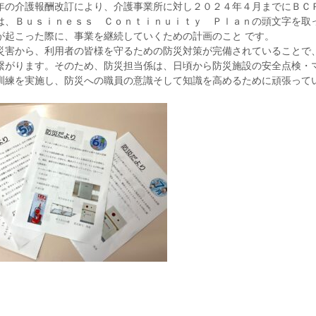
年の介護報酬改訂により、介護事業所に対し２０２４年４月までにＢＣ
は、Ｂｕｓｉｎｅｓｓ Ｃｏｎｔｉｎｕｉｔｙ Ｐｌａｎの頭文字を取
が起こった際に、事業を継続していくための計画のこと です。
災害から、利用者の皆様を守るための防災対策が完備されていることで
繋がります。そのため、防災担当係は、日頃から防災施設の安全点検・
訓練を実施し、防災への職員の意識そして知識を高めるために頑張って