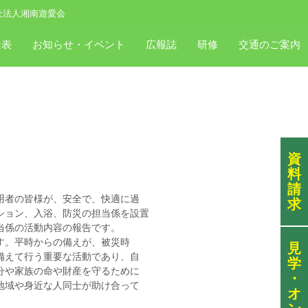
祉法人湘南遊愛会
金表
お知らせ・イベント
広報誌
研修
交通のご案内
資
料
請
用者の皆様が、安全で、快適に過
求
ション、入浴、防災の担当係を設置
当係の活動内容の報告です。
す。平時からの備えが、被災時
見
備えて行う重要な活動であり、自
学
分や家族の命や財産を守るために
・
地域や身近な人同士が助け合って
オ