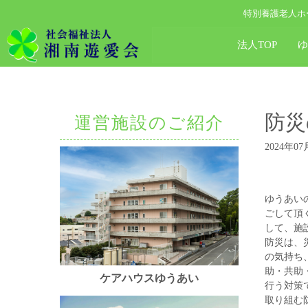
特別養護老人ホ
法人TOP
防災
運営施設のご紹介
2024年07
ゆうあい
ごして頂
して、施
防災は、
の気持ち
助・共助
ケアハウスゆうあい
行う対策
取り組む