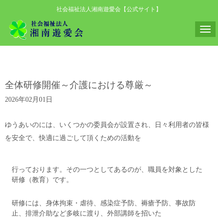
社会福祉法人湘南遊愛会【公式サイト】
N
a
v
i
全体研修開催～介護における尊厳～
g
a
2026年02月01日
t
i
ゆうあいのには、いくつかの委員会が設置され、日々利用者の皆様
o
を安全で、快適に過ごして頂くための活動を
n
行っております。その一つとしてあるのが、職員を対象とした
研修（教育）です。
研修には、身体拘束・虐待、感染症予防、褥瘡予防、事故防
止、排泄介助など多岐に渡り、外部講師を招いた