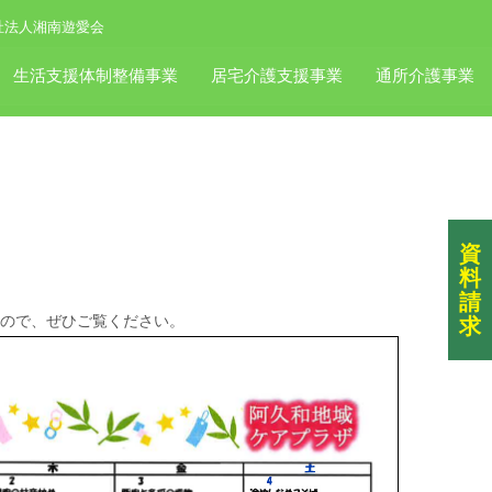
祉法人湘南遊愛会
生活支援体制整備事業
居宅介護支援事業
通所介護事業
資
料
請
すので、ぜひご覧ください。
求