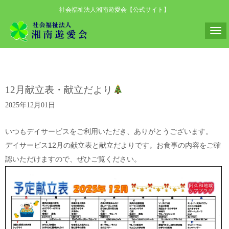
社会福祉法人湘南遊愛会【公式サイト】
N
a
v
i
12月献立表・献立だより
g
a
2025年12月01日
t
i
いつもデイサービスをご利用いただき、ありがとうございます。
o
デイサービス12月の献立表と献立だよりです。お食事の内容をご確
n
認いただけますので、ぜひご覧ください。